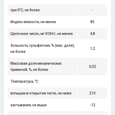
при 0°С, не более
-
Индекс вязкости, не менее
85
Щелочное число, мг КОН/г, не менее
4,8
Зольность сульфатная, % (мас. доля),
1,2
не более
Массовая доля механических
0,02
примесей, %, не более
Температура, °С:
вспышки в открытом тигле, не ниже
210
застывания, не выше
-12