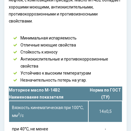
нефтей, с композицией присадок. Масло М14В2 обладает
хорошими моющими, антиокислительными,
противокоррозионными и противоизносными
свойствами.
Минимальная испаряемость
Отличные моющие свойства
Стойкость к износу
Антиокислительные и противокоррозионные
свойства
Устойчиво к высоким температурам
Незначительность потерь на угар.
Моторное масло М-14В2
Норма по ГОСТ
Наименование показателя
(ТУ)
Вязкость кинематическая при 100°С,
14±0,5
2
мм
/с
при 40°С, не менее
-