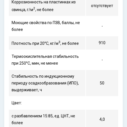
Коррозионность на пластинках из
отсутствует
2
свинца, г/м
, не более
Моющие свойства по ПЗВ, баллы, не
-
более
3
910
Плотность при 20°С, кг/м
, не более
Термоокислительная стабильность
-
при 250°С, мин, не менее
Стабильность по индукционному
периоду осадкообразования (ИПО),
50
выдерживает, ч
Цвет:
с разбавлением 15:85, ед. ЦНТ, не
4,0
более