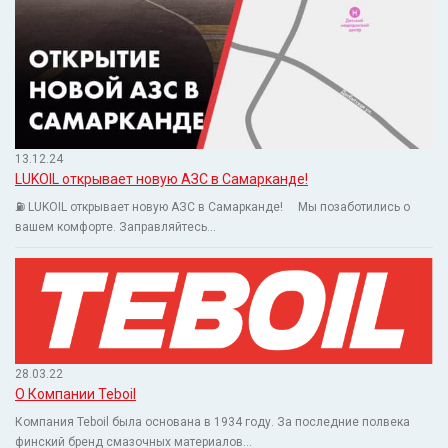
13.12.24
LUKOIL открывает новую АЗС в Самарканде!
⛽️ LUKOIL открывает новую АЗС в Самарканде! ⠀ Мы позаботились о
вашем комфорте. Заправляйтесь...
28.03.22
О Компании Teboil
Компания Teboil была основана в 1934 году. За последние полвека
финский бренд смазочных материалов...