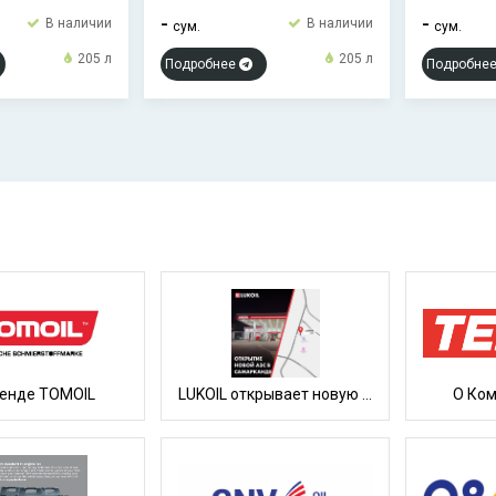
-
-
В наличии
В наличии
сум.
сум.
205 л
205 л
Подробнее
Подробне
ренде TOMOIL
LUKOIL открывает новую АЗС в Самарканде!
О Ком