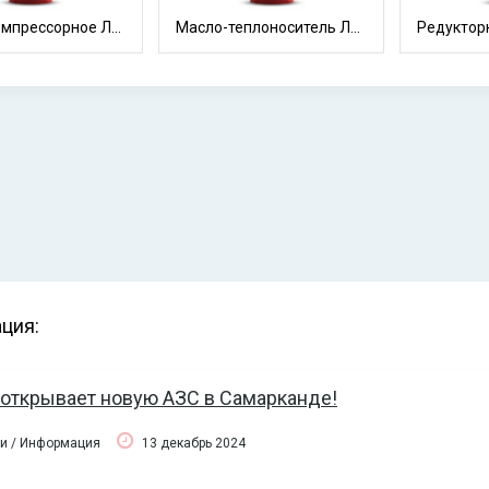
Масло компрессорное Лукойл ТОРНАДО Т 32
Масло-теплоноситель ЛУКОЙЛ ТЕРМО ОЙЛ АМТ-300
ция:
 открывает новую АЗС в Самарканде!
ти / Информация
13 декабрь 2024