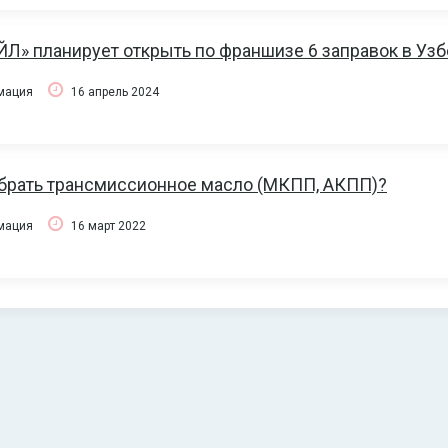
Л» планирует открыть по франшизе 6 заправок в Узб
рмация
16 апрель 2024
брать трансмиссионное масло (МКПП, АКПП)?
рмация
16 март 2022