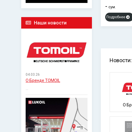
-
сум.
Подробнее
Наши новости
Новости:
04.03.26
О Бренде TOMOIL
...
О Б