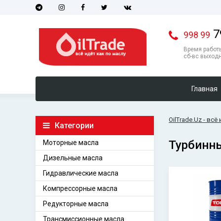
7
998 99
Время работы
сб-вс выход
Главная
OilTrade.Uz - всё
Категории
Турбинны
Моторные масла
Дизельные масла
Гидравлические масла
Компрессорные масла
Редукторные масла
Трансмиссионные масла