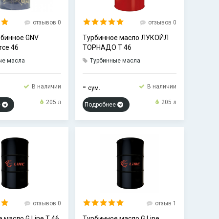
отзывов 0
отзывов 0
рбинное GNV
Турбинное масло ЛУКОЙЛ
rce 46
ТОРНАДО Т 46
ые масла
Турбинные масла
-
В наличии
В наличии
сум.
205 л
205 л
е
Подробнее
отзывов 0
отзыв 1
 масло G Line T 46
Турбинное масло G Line