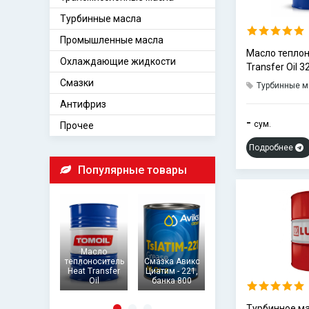
Турбинные масла
Промышленные масла
Масло теплон
Охлаждающие жидкости
Transfer Oil 
Смазки
Турбинные м
Антифриз
-
сум.
Прочее
Подробнее
Популярные товары
Масло
З
теплоноситель
Смазка Авикс
Масло
м
Heat Transfer
Циатим - 221,
трансформаторное
Qu
Oil
банка 800
TOMOIL
Турбинное м