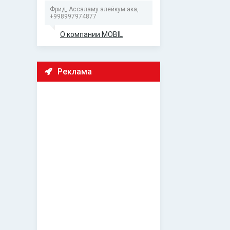
Фрид, Ассаламу алейкум ака,
+998997974877
О компании MOBIL
Реклама