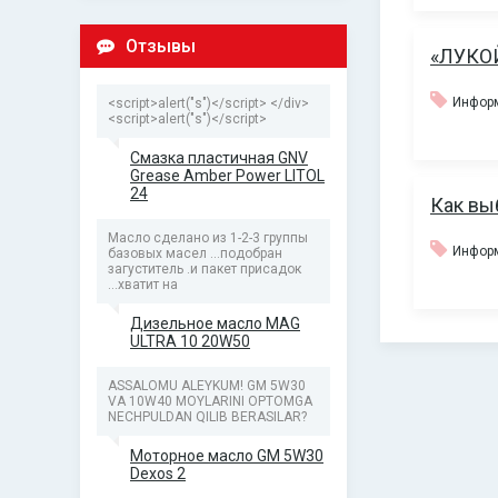
Отзывы
«ЛУКОЙ
Инфо
<script>alert("s")</script> </div>
<script>alert("s")</script>
Смазка пластичная GNV
Grease Amber Power LITOL
24
Как вы
Масло сделано из 1-2-3 группы
Инфо
базовых масел ...подобран
загуститель .и пакет присадок
...хватит на
Дизельное масло MAG
ULTRA 10 20W50
ASSALOMU ALEYKUM! GM 5W30
VA 10W40 MOYLARINI OPTOMGA
NECHPULDAN QILIB BERASILAR?
Моторное масло GM 5W30
Dexos 2