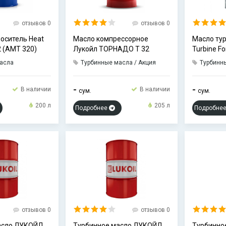
отзывов 0
отзывов 0
оситель Heat
Масло компрессорное
Масло ту
32 (АМТ 320)
Лукойл ТОРНАДО Т 32
Turbine Fo
асла
Турбинные масла / Акция
Турбинн
-
-
В наличии
В наличии
сум.
сум.
200 л
205 л
Подробнее
Подробне
акалочное
асло Tomoil
enching Oil
32
отзывов 0
отзывов 0
асло ЛУКОЙЛ
Турбинное масло ЛУКОЙЛ
Турбинное