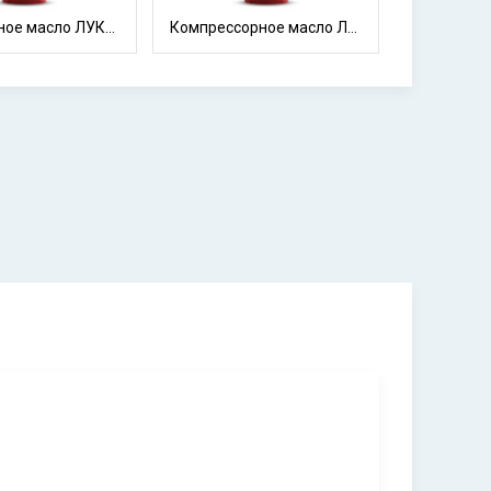
Редукторное масло ЛУКОЙЛ Стило 220
Компрессорное масло Лукойл Стабио 150