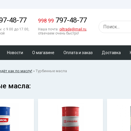
97-48-77
797-48-77
998 99
: с 9.00 до 17.00,
Наша почта:
oiltrade@mail.ru
,
ной
отвечаем очень быстро!
Новости
О магазине
Оплата и заказ
Доставка
 идёт как по маслу!
» Турбинные масла
е масла: