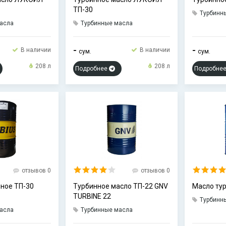
ТП-30
Турбинн
асла
Турбинные масла
-
-
В наличии
В наличии
сум.
сум.
208 л
208 л
Подробнее
Подробне
отзывов 0
отзывов 0
ное ТП-30
Турбинное масло ТП-22 GNV
Масло ту
TURBINE 22
Турбинн
асла
Турбинные масла