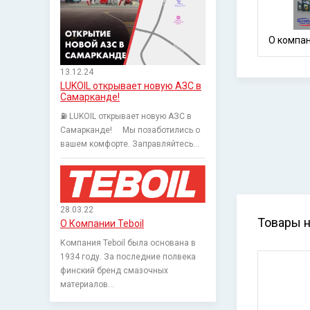
13.12.24
LUKOIL открывает новую АЗС в
Самарканде!
⛽️ LUKOIL открывает новую АЗС в
Самарканде! ⠀ Мы позаботились о
вашем комфорте. Заправляйтесь...
28.03.22
Товары н
О Компании Teboil
Компания Teboil была основана в
1934 году. За последние полвека
финский бренд смазочных
материалов...