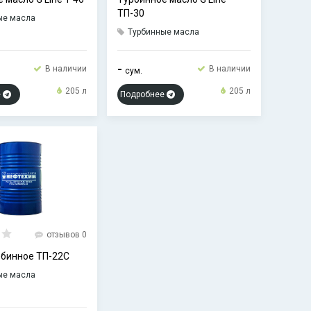
ТП-30
ые масла
Турбинные масла
-
В наличии
В наличии
сум.
205 л
205 л
е
Подробнее
отзывов 0
рбинное ТП-22С
ые масла