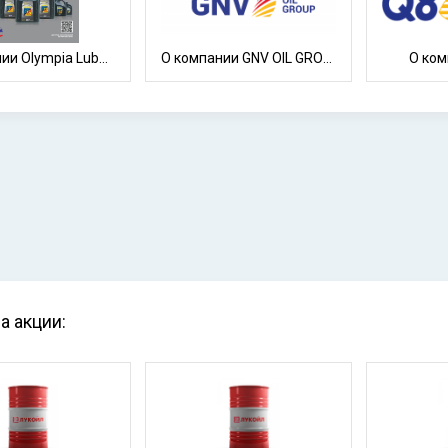
О компании Olympia Lube Oil
О компании GNV OIL GROUP ( Global New Vortex )
О ком
а акции: