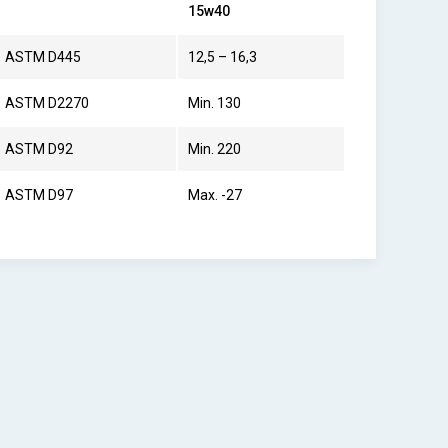
15w40
ASTM D445
12,5 – 16,3
ASTM D2270
Min. 130
ASTM D92
Min. 220
ASTM D97
Max. -27