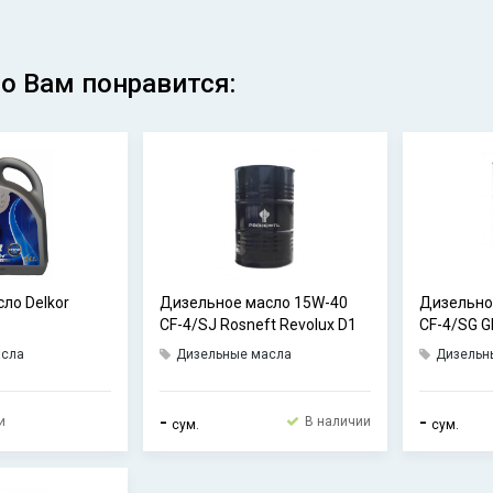
о Вам понравится:
ло Delkor
Дизельное масло 15W-40
Дизельно
CF-4/SJ Rosneft Revolux D1
CF-4/SG 
FORCE
асла
Дизельные масла
Дизельн
-
-
и
В наличии
сум.
сум.