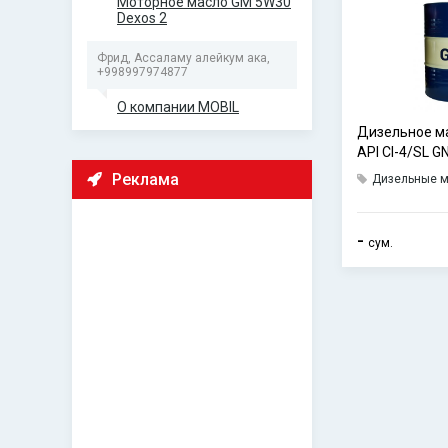
Моторное масло GM 5W30
Dexos 2
Фрид, Ассаламу алейкум ака,
+998997974877
О компании MOBIL
Дизельное м
API CI-4/SL 
FORCE
Реклама
Дизельные 
-
сум.