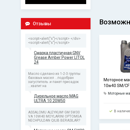
Возможн
Отзывы
<script>alert("s")</script> </div>
<script>alert("s")</script>
Смазка пластичная GNV
Grease Amber Power LITOL
24
Масло сделано из 1-2-3 группы
базовых масел ...подобран
Моторное мас
загуститель .и пакет присадок
10w40 SM/CF
...хватит на
Моторные м
Дизельное масло MAG
ULTRA 10 20W50
В наличи
ASSALOMU ALEYKUM! GM 5W30
VA 10W40 MOYLARINI OPTOMGA
NECHPULDAN QILIB BERASILAR?