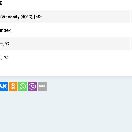
E
 Viscosity (40°C),
[cSt]
 Index
t, °C
t, °C