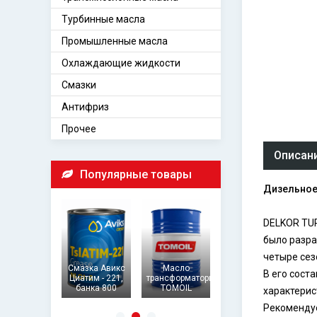
Турбинные масла
Промышленные масла
Охлаждающие жидкости
Смазки
Антифриз
Прочее
Описан
Популярные товары
Дизельное
DELKOR TUR
было разра
четыре сез
Масло
Закалочное
плоноситель
Смазка Авикс
Масло
масло Tomoil
В его сост
at Transfer
Циатим - 221,
трансформаторное
Quenching Oil
Oil
банка 800
TOMOIL
32
характерис
Рекомендуе