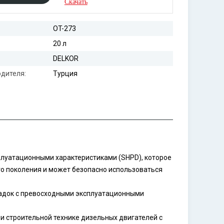
Скачать
OT-273
20 л
DELKOR
дителя:
Турция
луатационными характеристиками (SHPD), которое
го поколения и может безопасно использоваться
садок с превосходными эксплуатационными
и строительной технике дизельных двигателей с