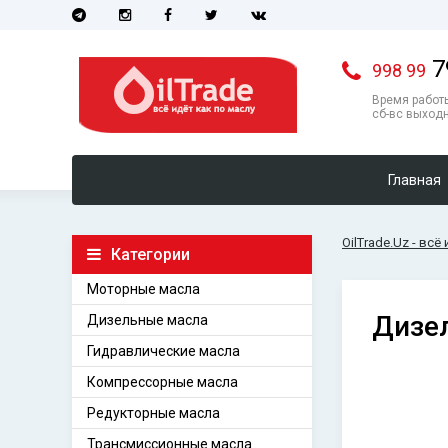
7
998 99
Время работы
сб-вс выход
Главная
OilTrade.Uz - всё
Категории
Моторные масла
Дизе
Дизельные масла
Гидравлические масла
Компрессорные масла
Редукторные масла
Трансмиссионные масла