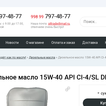
97-48-77
797-48-77
998 99
: с 9.00 до 17.00,
Наша почта:
oiltrade@mail.ru
,
ной
отвечаем очень быстро!
Новости
О магазине
Оплата и заказ
Доставка
 идёт как по маслу!
»
Дизельные масла
» Дизельное масло 15W-40 API CI
льное масло 15W-40 API CI-4/SL
-
су
Ку