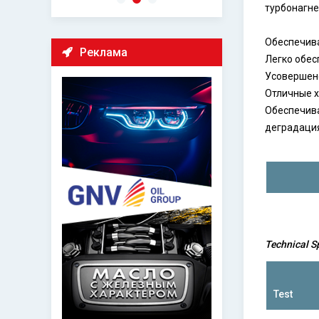
турбонагне
Обеспечива
Реклама
Легко обес
Усовершенс
Отличные х
Обеспечива
деградация
Technical S
Test