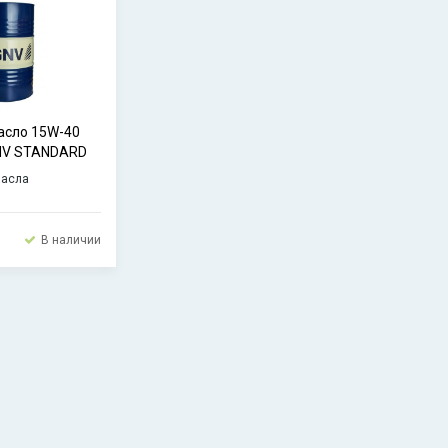
асло 15W-40
GNV STANDARD
масла
В наличии