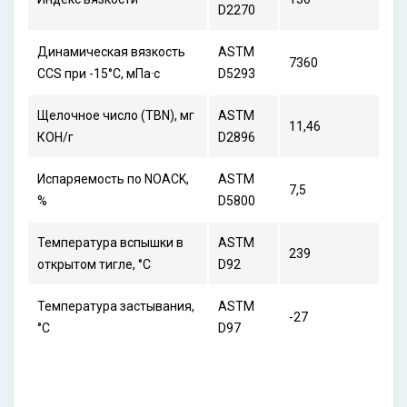
D2270
Динамическая вязкость
ASTM
7360
CCS при -15°C, мПа·с
D5293
Щелочное число (TBN), мг
ASTM
11,46
КОН/г
D2896
Испаряемость по NOACK,
ASTM
7,5
%
D5800
Температура вспышки в
ASTM
239
открытом тигле, °C
D92
Температура застывания,
ASTM
-27
°C
D97