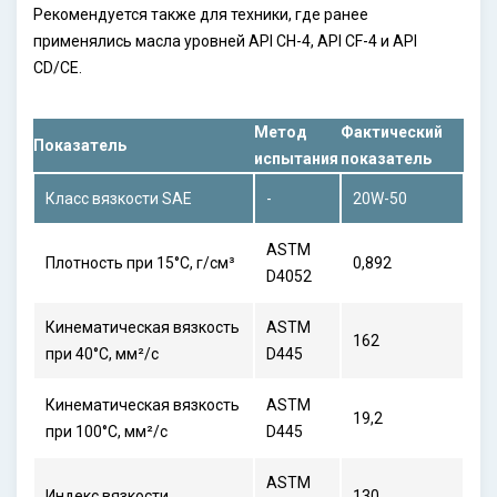
Рекомендуется также для техники, где ранее
применялись масла уровней API CH-4, API CF-4 и API
CD/CE.
Метод
Фактический
Показатель
испытания
показатель
Класс вязкости SAE
-
20W-50
ASTM
Плотность при 15°C, г/см³
0,892
D4052
Кинематическая вязкость
ASTM
162
при 40°C, мм²/с
D445
Кинематическая вязкость
ASTM
19,2
при 100°C, мм²/с
D445
ASTM
Индекс вязкости
130