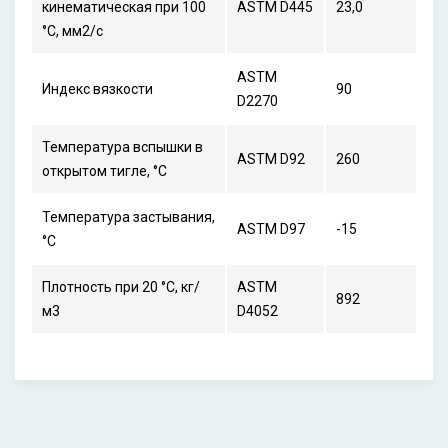
кинематическая при 100
ASTM D445
23,0
°С, мм2/с
ASTM
Индекс вязкости
90
D2270
Температура вспышки в
ASTM D92
260
открытом тигле, °С
Температура застывания,
ASTM D97
-15
°С
Плотность при 20 °С, кг/
ASTM
892
м3
D4052