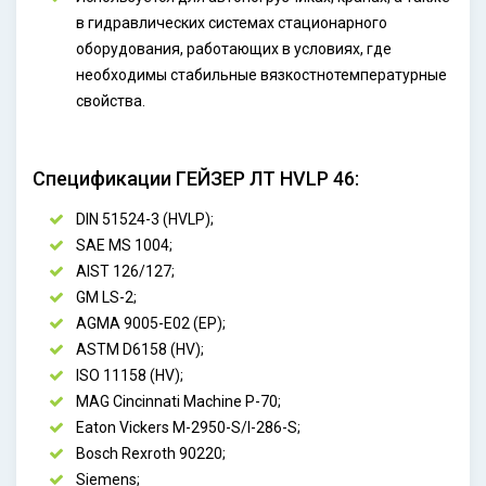
в гидравлических системах стационарного
оборудования, работающих в условиях, где
необходимы стабильные вязкостнотемпературные
свойства.
Спецификации ГЕЙЗЕР ЛТ HVLP 46:
DIN 51524-3 (HVLP);
SAE MS 1004;
AIST 126/127;
GM LS-2;
AGMA 9005-E02 (EP);
ASTM D6158 (HV);
ISO 11158 (HV);
MAG Cincinnati Machine P-70;
Eaton Vickers M-2950-S/I-286-S;
Bosch Rexroth 90220;
Siemens;