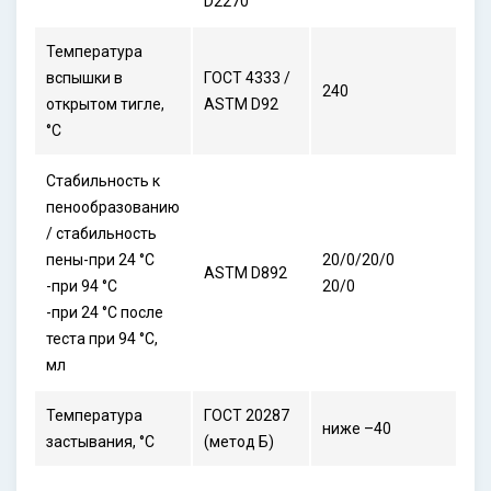
D2270
Температура
вспышки в
ГОСТ 4333 /
240
открытом тигле,
ASTM D92
°С
Стабильность к
пенообразованию
/ стабильность
пены-при 24 °С
20/0/20/0
ASTM D892
-пpи 94 °С
20/0
-при 24 °С после
теста при 94 °С,
мл
Температура
ГОСТ 20287
ниже –40
застывания, °С
(метод Б)