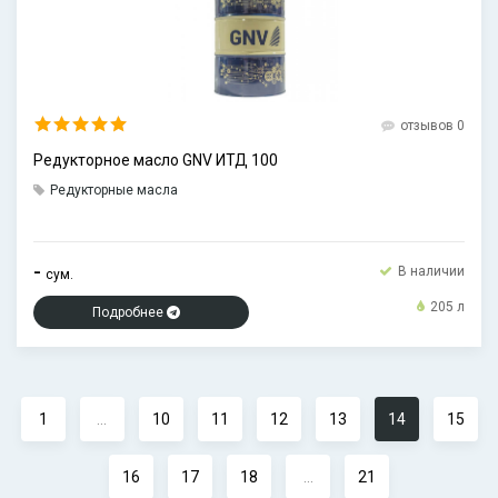
отзывов 0
Редукторное масло GNV ИТД 100
Редукторные масла
-
В наличии
сум.
205 л
Подробнее
1
...
10
11
12
13
14
15
16
17
18
...
21