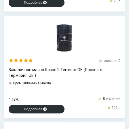
20 л
Подробнее
отзывов 0
Закалочное масло Rosneft Termooil OE (Роснефть
Термооил ОЕ )
Промышленные масла
-
В наличии
сум.
205 л
Подробнее